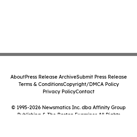
About
Press Release Archive
Submit Press Release
Terms & Conditions
Copyright/DMCA Policy
Privacy Policy
Contact
© 1995-2026 Newsmatics Inc. dba Affinity Group
Publishing & The Boston Examiner. All Rights
Reserved.
Cookie Settings / Your Privacy Choices